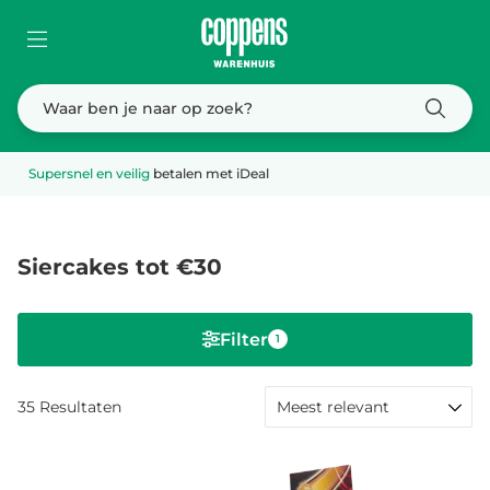
Dé
vuurwerkspecialist
van Brabant
Siercakes tot €30
Filter
1
35
Resultaten
Meest relevant