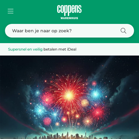
Dé
vuurwerkspecialist
van Brabant