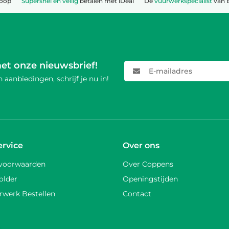
koop
Supersnel en veilig
betalen met iDeal
Dé
vuurwerkspecialist
van 
met onze nieuwsbrief!
E-mailadres
 aanbiedingen, schrijf je nu in!
ervice
Over ons
voorwaarden
Over Coppens
older
Openingstijden
rwerk Bestellen
Contact