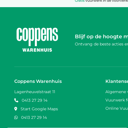
Gratis
vuurwerk in de voorver
Blijf op de hoogte 
Ontvang de beste acties en
Coppens Warenhuis
Klantens
Lagenheuvelstraat 11
Algemene 
Vuurwerk f
0413 27 29 14
Online Vuu
Start Google Maps
0413 27 29 14