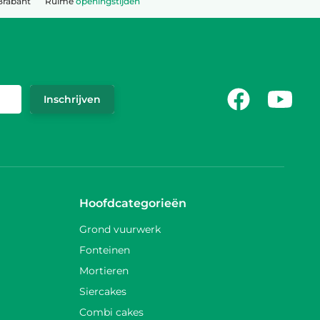
Brabant
Ruime
openingstijden
Facebook
Youtub
Inschrijven
Hoofdcategorieën
Grond vuurwerk
Fonteinen
Mortieren
Siercakes
Combi cakes