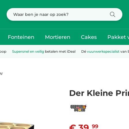
Fonteinen
Mortieren
Cakes
Pakket 
koop
Supersnel en veilig
betalen met iDeal
Dé
vuurwerkspecialist
van 
UW
Der Kleine Pr
€ 39,
99