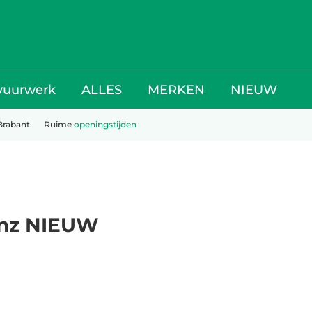
vuurwerk
ALLES
MERKEN
NIEUW
Brabant
Ruime
openingstijden
inz NIEUW