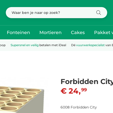
Fonteinen
Mortieren
Cakes
Pakket 
koop
Supersnel en veilig
betalen met iDeal
Dé
vuurwerkspecialist
van 
Forbidden Cit
€ 24,
99
6008 Forbidden City