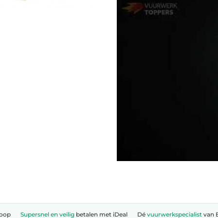
koop
Supersnel en veilig
betalen met iDeal
Dé
vuurwerkspecialist
van 