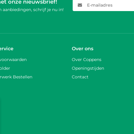
met onze nieuwsbrief!
E-mailadres
 aanbiedingen, schrijf je nu in!
ervice
Over ons
voorwaarden
Over Coppens
older
Openingstijden
rwerk Bestellen
Contact