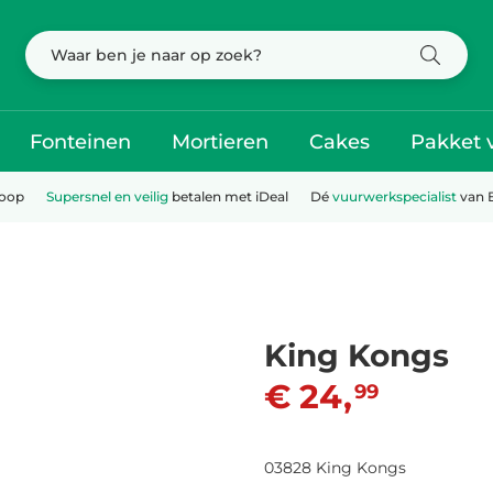
Fonteinen
Mortieren
Cakes
Pakket 
koop
Supersnel en veilig
betalen met iDeal
Dé
vuurwerkspecialist
van 
King Kongs
€ 24,
99
03828 King Kongs