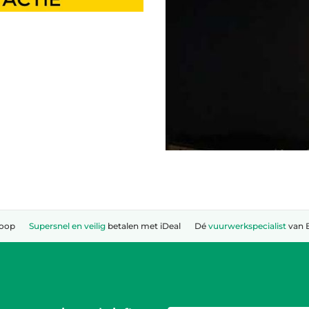
koop
Supersnel en veilig
betalen met iDeal
Dé
vuurwerkspecialist
van 