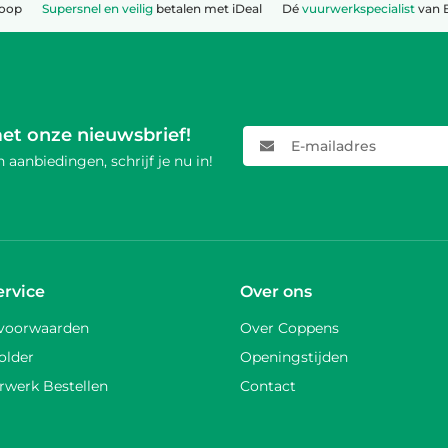
koop
Supersnel en veilig
betalen met iDeal
Dé
vuurwerkspecialist
van 
met onze nieuwsbrief!
E-mailadres
 aanbiedingen, schrijf je nu in!
ervice
Over ons
voorwaarden
Over Coppens
older
Openingstijden
rwerk Bestellen
Contact