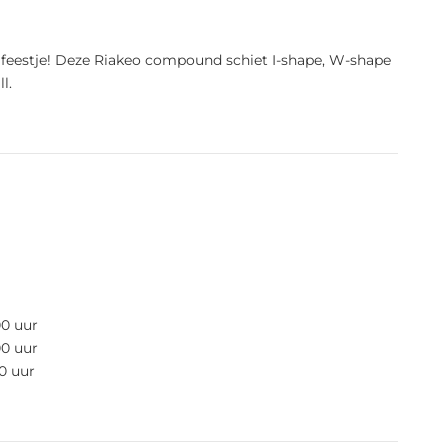
het feestje! Deze Riakeo compound schiet I-shape, W-shape
l.
00 uur
00 uur
0 uur