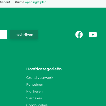
Brabant
Ruime
openingstijden
Facebook
Youtub
Inschrijven
Hoofdcategorieën
Grond vuurwerk
Fonteinen
Mortieren
Siercakes
Combi cakes