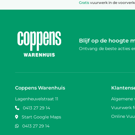
Gratis
vuurwerk in de voorver
Blijf op de hoogte 
Ontvang de beste acties en
Coppens Warenhuis
Klantens
Lagenheuvelstraat 11
Algemene 
Vuurwerk f
0413 27 29 14
Online Vuu
Start Google Maps
0413 27 29 14