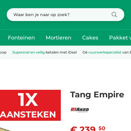
Fonteinen
Mortieren
Cakes
Pakket 
koop
Supersnel en veilig
betalen met iDeal
Dé
vuurwerkspecialist
van 
Tang Empire
€ 239,
50